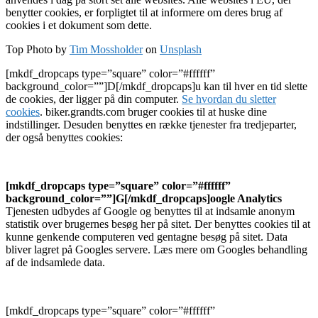
benytter cookies, er forpligtet til at informere om deres brug af
cookies i et dokument som dette.
Top Photo by
Tim Mossholder
on
Unsplash
[mkdf_dropcaps type=”square” color=”#ffffff”
background_color=””]D[/mkdf_dropcaps]
u kan til hver en tid slette
de cookies, der ligger på din computer.
Se hvordan du sletter
cookies
. biker.grandts.com bruger cookies til at huske dine
indstillinger. Desuden benyttes en række tjenester fra tredjeparter,
der også benyttes cookies:
[mkdf_dropcaps type=”square” color=”#ffffff”
background_color=””]G[/mkdf_dropcaps]
oogle Analytics
Tjenesten udbydes af Google og benyttes til at indsamle anonym
statistik over brugernes besøg her på sitet. Der benyttes cookies til at
kunne genkende computeren ved gentagne besøg på sitet. Data
bliver lagret på Googles servere. Læs mere om Googles behandling
af de indsamlede data.
[mkdf_dropcaps type=”square” color=”#ffffff”