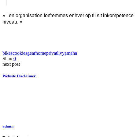
» I en organisation forfremmes enhver op til sit inkompetence
niveau. «
bikes
cookies
gear
home
privatliv
yamaha
Share
0
next post
Website Disclaimer
admin