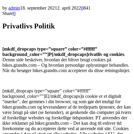
by
admin
18. september 2021
2. april 2022
0
841
Share
0
Privatlivs Politik
[mkdf_dropcaps type=”square” color=”#ffffff”
background_color=””]P[/mkdf_dropcaps]
rivatliv og cookies
.
Denne side beskriver, hvordan der bliver brugt cookies på
bikes.grandts.com – Og hvordan personlige oplysninger behandles.
Når du besøger bikes.grandts.com accepterer du disse retningslinjer.
[mkdf_dropcaps type=”square” color=”#ffffff”
background_color=””]E[/mkdf_dropcaps]
n cookie er et digitalt
“mærke”, der gemmes i din browser, og som gør det muligt for
biker.grandts.com og leverandører af de tredjeparts tjenester, der kan
være brugt på sitet (se herunder), at genkende din computer på tværs
af forskellige websites og forskellige tidspunkter. PT anvendes der
ikke reklamer på biker.grandts.com – Det kan dog til enhver tid
forekomme og du accepterer dette ved at anvende mit site. Cookies
anvendes i dag på stort set alle websites. Alle websites i EU, der