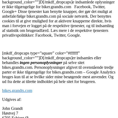
background_color=””]D[/mkdf_dropcaps]
e indsamlede oplysninger
er ikke tilgængelige for biker.grandts.com Facebook, Twitter,
Google+ Disse tjenester kan benytte knapper, der gør det muligt at
anbefale/følge biker.grandts.com på sociale netværk. Der benyttes
cookies til at give mulighed for at aktivere knapperne direkte, hvis
man i forvejen er logget på de respektive tjenester, og til indsamling
af statistik om brugeradfærd. Læs mere i de respektive tjenesters
privatlivspolitikker: Facebook, Twitter, Google.
[mkdf_dropcaps type=”square” color=”#ffffff”
background_color=””]D[/mkdf_dropcaps]
er indsamles eller
behandles
ingen personoplysninger
på selve sitet
bikes.grandts.com. Personoplysninger afgivet til ovenstående tredje
parter er ikke tilgængelige for bikes.grandts.com – Google Analytics
bruges kun til at se hvilke sider mine besøgende mest anvender. Og
ud fra dette at tilrette indholdet på hele sitet for brugeren.
bikes.grandts.com
Udgives af:
John Grandt
Høstvej 7
6705 Esbjerg Ø