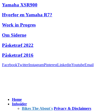
Yamaha XSR900
Hvorfor en Yamaha R7?
Work in Progres
Om Siderne
Påsketræf 2022
Påsketræf 2016
Facebook
Twitter
Instagram
Pinterest
Linkedin
Youtube
Email
Home
Infosider
Bikes The About´s
Privacy & Disclaimers