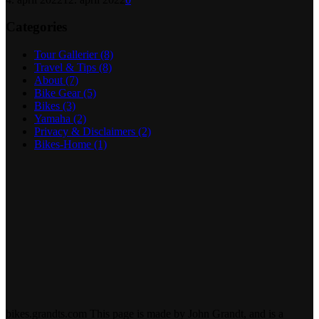
Categories
Tour Gallerier
(8)
Travel & Tips
(8)
About
(7)
Bike Gear
(5)
Bikes
(3)
Yamaha
(2)
Privacy & Disclaimers
(2)
Bikes-Home
(1)
bikes.grandts.com This page is made by John Grandt, and is a