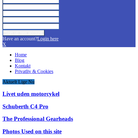
Have an account?
Login here
X
Home
Blog
Kontakt
Privatliv & Cookies
Aktuelt Lige Nu
Livet uden motorcykel
Schuberth C4 Pro
The Professional Gearheads
Photos Used on this site