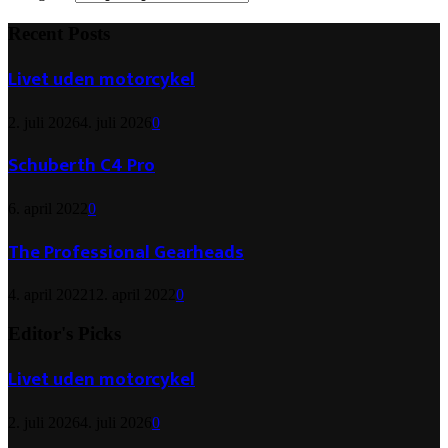
Recent Posts
Livet uden motorcykel
2. juli 2026
4. juli 2026
0
Schuberth C4 Pro
6. april 2022
0
The Professional Gearheads
4. april 2022
12. april 2022
0
Editor's Picks
Livet uden motorcykel
2. juli 2026
4. juli 2026
0