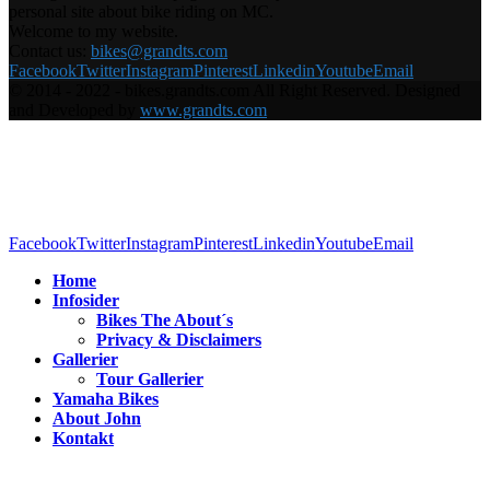
personal site about bike riding on MC.
Welcome to my website.
Contact us:
bikes@grandts.com
Facebook
Twitter
Instagram
Pinterest
Linkedin
Youtube
Email
© 2014 - 2022 - bikes.grandts.com All Right Reserved. Designed
and Developed by
www.grandts.com
Facebook
Twitter
Instagram
Pinterest
Linkedin
Youtube
Email
Home
Infosider
Bikes The About´s
Privacy & Disclaimers
Gallerier
Tour Gallerier
Yamaha Bikes
About John
Kontakt