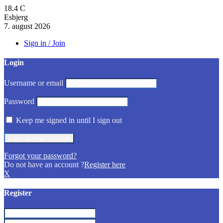
18.4
C
Esbjerg
7. august 2026
Sign in / Join
Login
Username or email
Password
Keep me signed in until I sign out
Forgot your password?
Do not have an account ?
Register here
X
Register