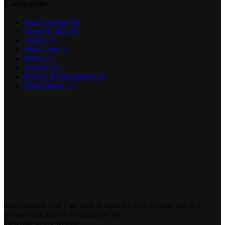
Categories
Tour Gallerier
(8)
Travel & Tips
(8)
About
(7)
Bike Gear
(5)
Bikes
(3)
Yamaha
(2)
Privacy & Disclaimers
(2)
Bikes-Home
(1)
bikes.grandts.com This page is made by John Grandt, and is a
personal site about bike riding on MC.
Welcome to my website.