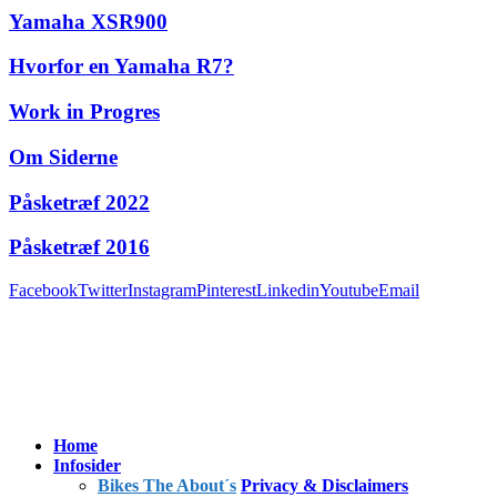
Yamaha XSR900
Hvorfor en Yamaha R7?
Work in Progres
Om Siderne
Påsketræf 2022
Påsketræf 2016
Facebook
Twitter
Instagram
Pinterest
Linkedin
Youtube
Email
Home
Infosider
Bikes The About´s
Privacy & Disclaimers