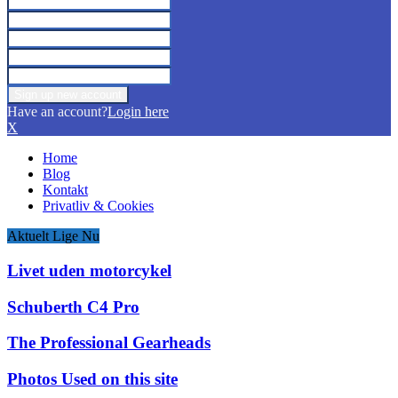
Have an account?
Login here
X
Home
Blog
Kontakt
Privatliv & Cookies
Aktuelt Lige Nu
Livet uden motorcykel
Schuberth C4 Pro
The Professional Gearheads
Photos Used on this site