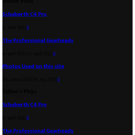
Recent Posts
Schuberth C4 Pro
6. april 2022
0
The Professional Gearheads
4. april 2022
12. april 2022
0
Photos Used on this site
20. januar 2022
29. maj 2025
0
Editor's Picks
Schuberth C4 Pro
6. april 2022
0
The Professional Gearheads