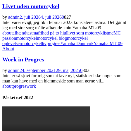
Livet uden motorcykel
by
admin
2. juli 2026
4. juli 2026
0
827
Intet varer evigt, jeg fik i februar 2023 konstateret astma. Det gør at
jeg med stor sorg måtte afhænde min Yamaha MT-09...
about
afhændt
astma
frihed på to hjul
livet som motorcyklist
mc
MC
passion
motorcykel
motorcykel blog
motorcykel
oplevelser
motorcykelliv
progres
Yamaha Danmark
Yamaha MT-09
About
Work in Progres
by
admin
24. september 2021
29. maj 2025
0
803
Intet er så sjovt for mig som at lave nyt, statisk er ikke noget som
man kan have med en hjemmeside som man gerne vil...
about
progres
work
Påsketræf 2022