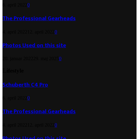
6. april 2022
0
The Professional Gearheads
4. april 2022
12. april 2022
0
Photos Used on this site
20. januar 2022
29. maj 2025
0
Lifestyle
Schuberth C4 Pro
6. april 2022
0
The Professional Gearheads
4. april 2022
12. april 2022
0
Photos Used on this site