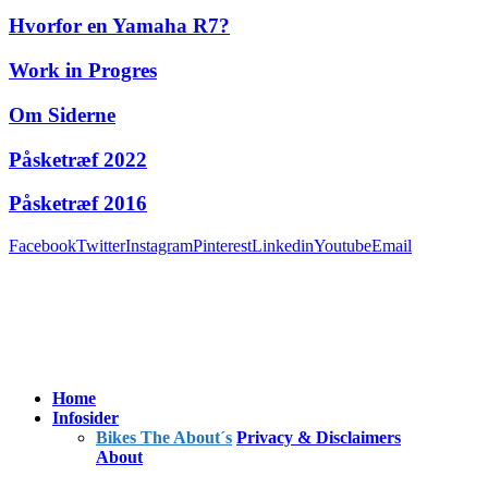
Hvorfor en Yamaha R7?
Work in Progres
Om Siderne
Påsketræf 2022
Påsketræf 2016
Facebook
Twitter
Instagram
Pinterest
Linkedin
Youtube
Email
Home
Infosider
Bikes The About´s
Privacy & Disclaimers
About