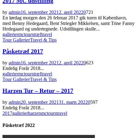
2017 MC udstilling
by
admin
16. september 2021
2. april 2022
0
721
En lørdag morgen den 26 februar 2017 gik turen til København,
med Benny Hedegaard, Bent Striegler Mikkelsen, samt Trine Fanny
Hedegaard og undertegnede. Udstillingen skulle...
gallerier
mc
tours
træf
travel
Tour Gallerier
Travel & Tips
Påsketræf 2017
by
admin
16. september 2021
2. april 2022
0
623
Endelig Forår 2018...
gallerier
mc
tours
træf
travel
Tour Gallerier
Travel & Tips
Harzen Tur – Retur – 2017
by
admin
20. september 2021
31. marts 2022
0
597
Endelig Forår 2018...
2017
gallerier
harzen
mc
tours
travel
Påsketræf 2022