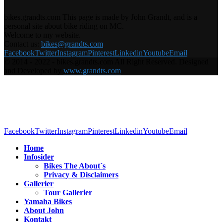
bikes.grandts.com This page is made by John Grandt, and is a
personal site about bike riding on MC.
Welcome to my website.
Contact us:
bikes@grandts.com
Facebook
Twitter
Instagram
Pinterest
Linkedin
Youtube
Email
© 2014 - 2022 - bikes.grandts.com All Right Reserved. Designed
and Developed by
www.grandts.com
Facebook
Twitter
Instagram
Pinterest
Linkedin
Youtube
Email
Home
Infosider
Bikes The About´s
Privacy & Disclaimers
Gallerier
Tour Gallerier
Yamaha Bikes
About John
Kontakt