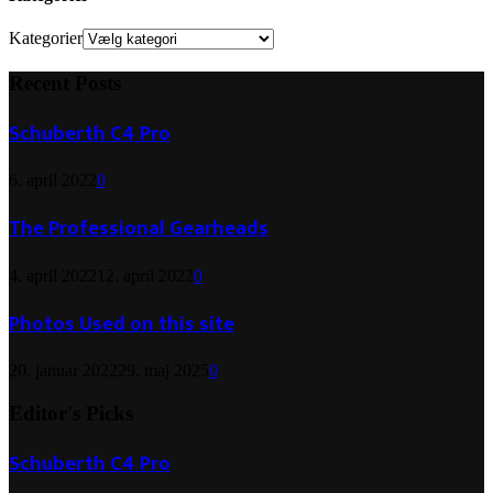
Kategorier
Recent Posts
Schuberth C4 Pro
6. april 2022
0
The Professional Gearheads
4. april 2022
12. april 2022
0
Photos Used on this site
20. januar 2022
29. maj 2025
0
Editor's Picks
Schuberth C4 Pro