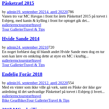
Påsketræf 2015
by
admin
19. september 2021
4. april 2022
0
786
Vanen tro var MC Havgas i front for årets Påsketræf 2015 på torvet i
Esbjerg, med kanin & kylling i front for optoget gik det...
gallerier
mc
tours
træf
travel
Tour Gallerier
Travel & Tips
Hvide Sande 2014
by
admin
24. september 2021
0
720
En noget forblæst dag til blandt andet Hvide Sande men dog en tur
som kan lære en omkring dette at styre en MC i kraftig...
gallerier
mc
tours
træf
travel
Tour Gallerier
Travel & Tips
Endelig Forår 2018
by
admin
16. september 2021
2. april 2022
0
554
Med en vinter som ikke ville gå væk, samt en Påske der ikke gav
anledning til det sædvanlige Påsketræf på torvet i Esbjerg (i hvert...
gallerier
mc
tours
træf
travel
Bike Gear
Bikes
Tour Gallerier
Travel & Tips