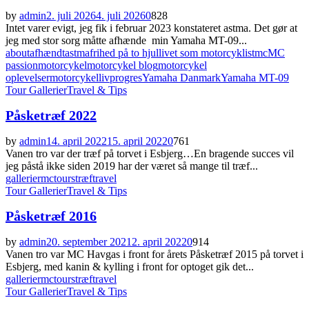
by
admin
2. juli 2026
4. juli 2026
0
828
Intet varer evigt, jeg fik i februar 2023 konstateret astma. Det gør at
jeg med stor sorg måtte afhænde min Yamaha MT-09...
about
afhændt
astma
frihed på to hjul
livet som motorcyklist
mc
MC
passion
motorcykel
motorcykel blog
motorcykel
oplevelser
motorcykelliv
progres
Yamaha Danmark
Yamaha MT-09
Tour Gallerier
Travel & Tips
Påsketræf 2022
by
admin
14. april 2022
15. april 2022
0
761
Vanen tro var der træf på torvet i Esbjerg…En bragende succes vil
jeg påstå ikke siden 2019 har der været så mange til træf...
gallerier
mc
tours
træf
travel
Tour Gallerier
Travel & Tips
Påsketræf 2016
by
admin
20. september 2021
2. april 2022
0
914
Vanen tro var MC Havgas i front for årets Påsketræf 2015 på torvet i
Esbjerg, med kanin & kylling i front for optoget gik det...
gallerier
mc
tours
træf
travel
Tour Gallerier
Travel & Tips